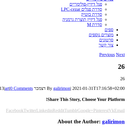
פנל דיזיין-פולימריים
סדרת פנלים LPC-cezar
סדרת בוטיק
פנל דיזיין תוצרת גרמניה
סדרת M
ספים
מוצרים נוספים
סרטונים
צור קשר
Previous
Next
26
26
2021-01-31T17:16:58+02:00
|
galirimon
By
דצמבר 1st, 2013
0 Comments
|
art
|
Share This Story, Choose Your Platform!
Facebook
Twitter
Linkedin
Reddit
Tumblr
Google+
Pinterest
Vk
Email
About the Author:
galirimon