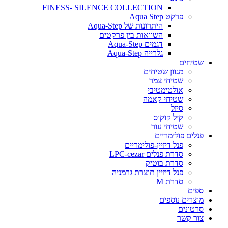
FINESS- SILENCE COLLECTION
פרקט Aqua Step
היתרונות של Aqua-Step
השוואות בין פרקטים
דגמים Aqua-Step
גלרייה Aqua-Step
שטיחים
מגוון שטיחים
שטיחי צמר
אולטימטיבי
שטיחי קאמה
סיזל
קיל קוקוס
שטיחי עור
פנלים פולימריים
פנל דיזיין-פולימריים
סדרת פנלים LPC-cezar
סדרת בוטיק
פנל דיזיין תוצרת גרמניה
סדרת M
ספים
מוצרים נוספים
סרטונים
צור קשר