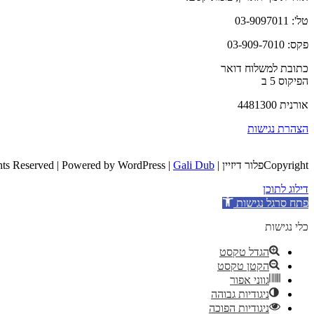
טל': 03-9097011
פקס: 03-909-7010
כתובת למשלוח דואר
הפיקוס 5 ב
אורנית 4481300
הצהרת נגישות
Copyrightפלור דיזיין | All Rights Reserved | Powered by WordPress |
Gali Dub
דילוג לתוכן
פתח סרגל נגישות
כלי נגישות
הגדל טקסט
הקטן טקסט
גווני אפור
ניגודיות גבוהה
ניגודיות הפוכה