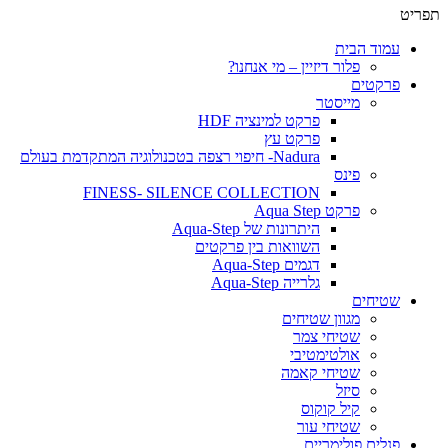
תפריט
עמוד הבית
פלור דיזיין – מי אנחנו?
פרקטים
מייסטר
פרקט למינציה HDF
פרקט עץ
Nadura- חיפוי רצפה בטכנולוגיה המתקדמת בעולם
פינס
FINESS- SILENCE COLLECTION
פרקט Aqua Step
היתרונות של Aqua-Step
השוואות בין פרקטים
דגמים Aqua-Step
גלרייה Aqua-Step
שטיחים
מגוון שטיחים
שטיחי צמר
אולטימטיבי
שטיחי קאמה
סיזל
קיל קוקוס
שטיחי עור
פנלים פולימריים