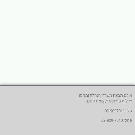
אולם תצוגה משרדי הנהלה ומחסן
אזה"ת נוף הארץ, צומת קסם.
טל': 03-9097011
פקס: 03-909-7010