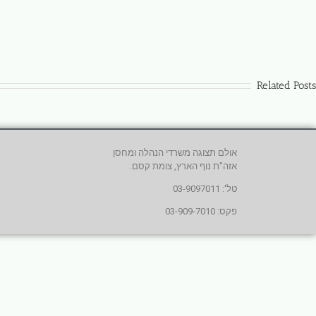
Related Posts
אולם תצוגה משרדי הנהלה ומחסן
אזה"ת נוף הארץ, צומת קסם.
טל': 03-9097011
פקס: 03-909-7010