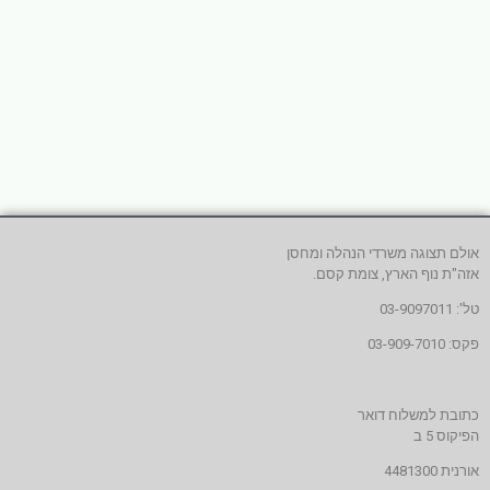
אולם תצוגה משרדי הנהלה ומחסן
אזה"ת נוף הארץ, צומת קסם.
טל': 03-9097011
פקס: 03-909-7010
כתובת למשלוח דואר
הפיקוס 5 ב
אורנית 4481300