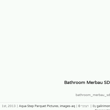
Bathroom Merbau SD
bathroom_merbau_sd
galirimon
By
|
דצמבר 1st, 2013
0
|
images-aq
,
Aqua Step Parquet Pictures
|