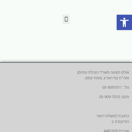
פתח סרגל נגישות
אולם תצוגה משרדי הנהלה ומחסן
אזה"ת נוף הארץ, צומת קסם.
טל': 03-9097011
פקס: 03-909-7010
כתובת למשלוח דואר
הפיקוס 5 ב
אורנית 4481300