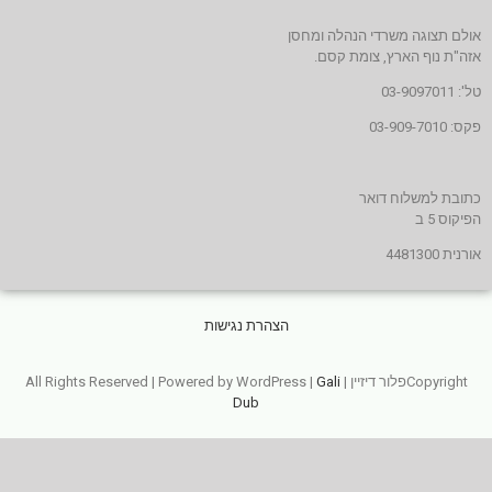
אולם תצוגה משרדי הנהלה ומחסן
אזה"ת נוף הארץ, צומת קסם.
טל': 03-9097011
פקס: 03-909-7010
כתובת למשלוח דואר
הפיקוס 5 ב
אורנית 4481300
הצהרת נגישות
Copyrightפלור דיזיין | All Rights Reserved | Powered by WordPress |
Gali
Dub