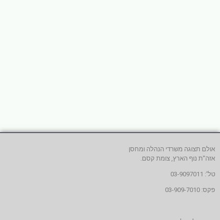
אולם תצוגה משרדי הנהלה ומחסן
אזה"ת נוף הארץ, צומת קסם.
טל': 03-9097011
פקס: 03-909-7010