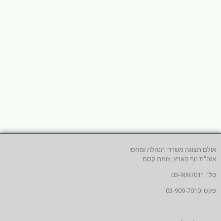
אולם תצוגה משרדי הנהלה ומחסן
אזה"ת נוף הארץ, צומת קסם.
טל': 03-9097011
פקס: 03-909-7010