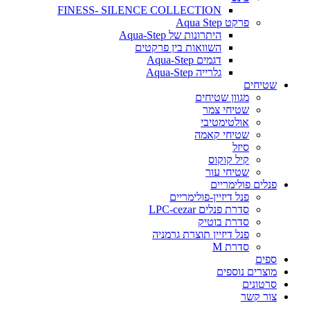
FINESS- SILENCE COLLECTION
פרקט Aqua Step
היתרונות של Aqua-Step
השוואות בין פרקטים
דגמים Aqua-Step
גלרייה Aqua-Step
שטיחים
מגוון שטיחים
שטיחי צמר
אולטימטיבי
שטיחי קאמה
סיזל
קיל קוקוס
שטיחי עור
פנלים פולימריים
פנל דיזיין-פולימריים
סדרת פנלים LPC-cezar
סדרת בוטיק
פנל דיזיין תוצרת גרמניה
סדרת M
ספים
מוצרים נוספים
סרטונים
צור קשר