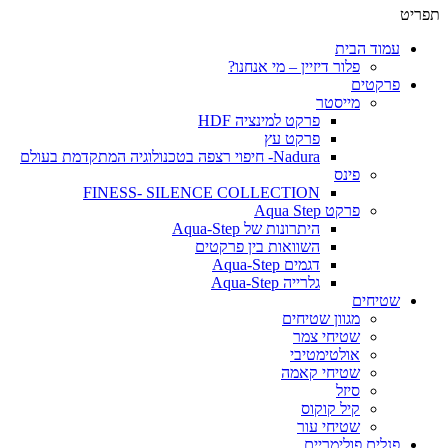
תפריט
עמוד הבית
פלור דיזיין – מי אנחנו?
פרקטים
מייסטר
פרקט למינציה HDF
פרקט עץ
Nadura- חיפוי רצפה בטכנולוגיה המתקדמת בעולם
פינס
FINESS- SILENCE COLLECTION
פרקט Aqua Step
היתרונות של Aqua-Step
השוואות בין פרקטים
דגמים Aqua-Step
גלרייה Aqua-Step
שטיחים
מגוון שטיחים
שטיחי צמר
אולטימטיבי
שטיחי קאמה
סיזל
קיל קוקוס
שטיחי עור
פנלים פולימריים