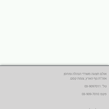
אולם תצוגה משרדי הנהלה ומחסן
אזה"ת נוף הארץ, צומת קסם.
טל': 03-9097011
פקס: 03-909-7010