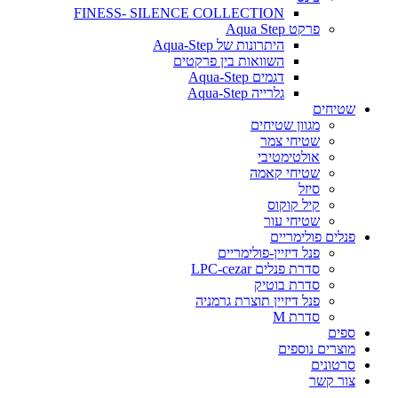
FINESS- SILENCE COLLECTION
פרקט Aqua Step
היתרונות של Aqua-Step
השוואות בין פרקטים
דגמים Aqua-Step
גלרייה Aqua-Step
שטיחים
מגוון שטיחים
שטיחי צמר
אולטימטיבי
שטיחי קאמה
סיזל
קיל קוקוס
שטיחי עור
פנלים פולימריים
פנל דיזיין-פולימריים
סדרת פנלים LPC-cezar
סדרת בוטיק
פנל דיזיין תוצרת גרמניה
סדרת M
ספים
מוצרים נוספים
סרטונים
צור קשר