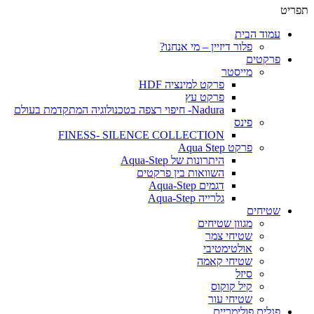
תפריט
עמוד הבית
פלור דיזיין – מי אנחנו?
פרקטים
מייסטר
פרקט למינציה HDF
פרקט עץ
Nadura- חיפוי רצפה בטכנולוגיה המתקדמת בעולם
פינס
FINESS- SILENCE COLLECTION
פרקט Aqua Step
היתרונות של Aqua-Step
השוואות בין פרקטים
דגמים Aqua-Step
גלרייה Aqua-Step
שטיחים
מגוון שטיחים
שטיחי צמר
אולטימטיבי
שטיחי קאמה
סיזל
קיל קוקוס
שטיחי עור
פנלים פולימריים