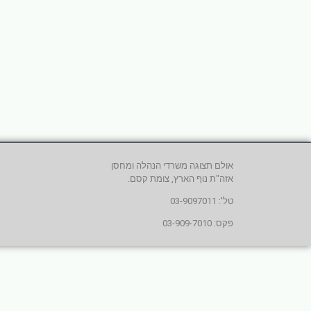
אולם תצוגה משרדי הנהלה ומחסן
אזה"ת נוף הארץ, צומת קסם.
טל': 03-9097011
פקס: 03-909-7010