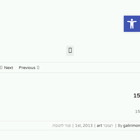
פתח סרגל נגישות
Next
Previous
15
15
galirimon
By
|
דצמבר 1st, 2013
art
|
|
סגור לתגובות