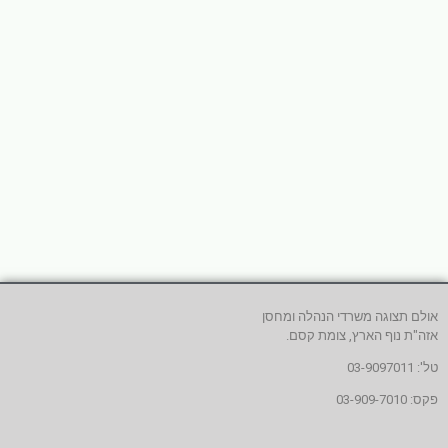
אולם תצוגה משרדי הנהלה ומחסן
אזה"ת נוף הארץ, צומת קסם.
טל': 03-9097011
פקס: 03-909-7010