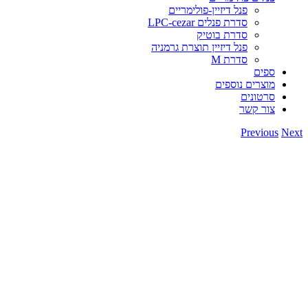
פנל דיזיין-פולימריים
סדרת פנלים LPC-cezar
סדרת בוטיק
פנל דיזיין תוצרת גרמניה
סדרת M
ספים
מוצרים נוספים
סרטונים
צור קשר
Previous
Next
View
Larger
Image