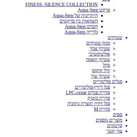
FINESS- SILENCE COLLECTION
פרקט Aqua Step
היתרונות של Aqua-Step
השוואות בין פרקטים
דגמים Aqua-Step
גלרייה Aqua-Step
שטיחים
מגוון שטיחים
שטיחי צמר
אולטימטיבי
שטיחי קאמה
סיזל
קיל קוקוס
שטיחי עור
פנלים פולימריים
פנל דיזיין-פולימריים
סדרת פנלים LPC-cezar
סדרת בוטיק
פנל דיזיין תוצרת גרמניה
סדרת M
ספים
מוצרים נוספים
סרטונים
צור קשר