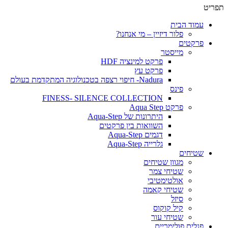
תפריט
עמוד הבית
פלור דיזיין – מי אנחנו?
פרקטים
מייסטר
פרקט למינציה HDF
פרקט עץ
Nadura- חיפוי רצפה בטכנולוגיה המתקדמת בעולם
פינס
FINESS- SILENCE COLLECTION
פרקט Aqua Step
היתרונות של Aqua-Step
השוואות בין פרקטים
דגמים Aqua-Step
גלרייה Aqua-Step
שטיחים
מגוון שטיחים
שטיחי צמר
אולטימטיבי
שטיחי קאמה
סיזל
קיל קוקוס
שטיחי עור
פנלים פולימריים