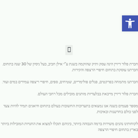
פתח סרגל נגישות
חברת פלור דיזיין הינה עסק ותיק שהוקמה בשנת ע"י אילן חביב, בעל ניסיון של 30 שנה בתחום.
חברתנו עוסקת בתחום חיפויי הרצפה והקירות.
חברתנו מתמחה בפרקטים, פנלים פולימריים, שטיחים, ספים, חיפויי ריצפה עמידים במים ועוד.
חברת פלור דיזיין מייבאת בבלעדיות מותגים מובילים מכל רחבי העולם.
מספר פעמים בשנה אנו נמצאים בתערוכות החשובות בעולם בתחום ודואגים תמיד להיות צעד
לפני כולם בחדשנות ובאיכות.
לקוחותינו נהנים משירות ברמה הגבוהה ביותר, ביניהם תוכלו למצוא את החנויות המובילות ביותר
בארץ בתחום חיפויי הרצפה