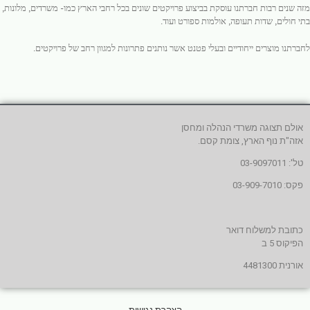
מזה שנים רבות חברתנו עוסקת בביצוע פרויקטים שונים בכל רחבי הארץ כמו- משרדים, מלונות,
בתי חולים, שדות תעופה, אולמות ספורט ועוד.
לחברתנו מוצרים ייחודיים ובעלי פטנט אשר נותנים פתרונות למגוון רחב של פרויקטים.
אולם תצוגה משרדי הנהלה ומחסן
אזה"ת נוף הארץ, צומת קסם.
טל': 03-9097011
פקס: 03-909-7010
כתובת למשלוח דואר
הפיקוס 5 ב
אורנית 4481300