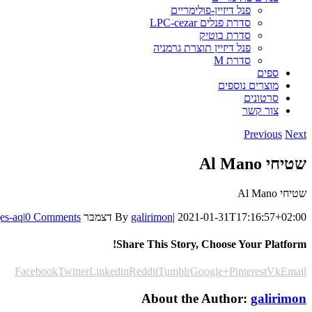
פנל דיזיין-פולימריים
סדרת פנלים LPC-cezar
סדרת בוטיק
פנל דיזיין תוצרת גרמניה
סדרת M
ספים
מוצרים נוספים
סרטונים
צור קשר
Previous
Next
שטיחי Al Mano
שטיחי Al Mano
2021-01-31T17:16:57+02:00
|
galirimon
By
דצמבר 2nd, 2013
0 Comments
|
es-aq
Share This Story, Choose Your Platform!
Facebook
Twitter
Linkedin
Reddit
Tumblr
Google+
Pinterest
Vk
Email
About the Author:
galirimon