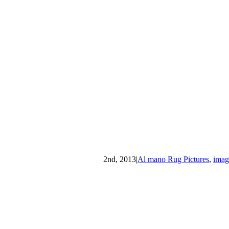
|
Al mano Rug Pictures
,
imag