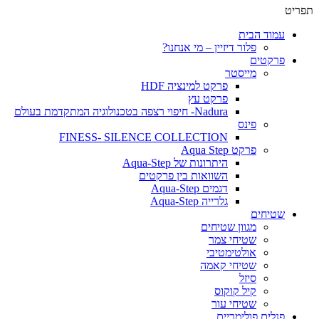
תפריט
עמוד הבית
פלור דיזיין – מי אנחנו?
פרקטים
מייסטר
פרקט למינציה HDF
פרקט עץ
Nadura- חיפוי רצפה בטכנולוגיה המתקדמת בעולם
פינס
FINESS- SILENCE COLLECTION
פרקט Aqua Step
היתרונות של Aqua-Step
השוואות בין פרקטים
דגמים Aqua-Step
גלרייה Aqua-Step
שטיחים
מגוון שטיחים
שטיחי צמר
אולטימטיבי
שטיחי קאמה
סיזל
קיל קוקוס
שטיחי עור
פנלים פולימריים