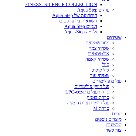
FINESS- SILENCE COLLECTION
פרקט Aqua Step
היתרונות של Aqua-Step
השוואות בין פרקטים
דגמים Aqua-Step
גלרייה Aqua-Step
שטיחים
מגוון שטיחים
שטיחי צמר
אולטימטיבי
שטיחי קאמה
סיזל
קיל קוקוס
שטיחי עור
פנלים פולימריים
פנל דיזיין-פולימריים
סדרת פנלים LPC-cezar
סדרת בוטיק
פנל דיזיין תוצרת גרמניה
סדרת M
ספים
מוצרים נוספים
סרטונים
צור קשר