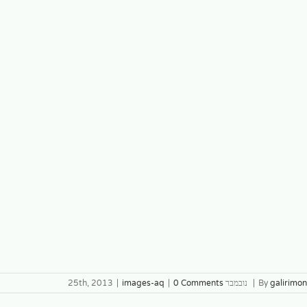
galirimon
By
|
נובמבר 25th, 2013
0 Comments
|
images-aq
|