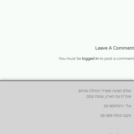
Leave A Comment
You must be
logged in
to post a comment.
אולם תצוגה משרדי הנהלה ומחסן
אזה"ת נוף הארץ, צומת קסם.
טל': 03-9097011
פקס: 03-909-7010