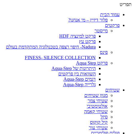
תפריט
עמוד הבית
פלור דיזיין – מי אנחנו?
פרקטים
מייסטר
פרקט למינציה HDF
פרקט עץ
Nadura- חיפוי רצפה בטכנולוגיה המתקדמת בעולם
פינס
FINESS- SILENCE COLLECTION
פרקט Aqua Step
היתרונות של Aqua-Step
השוואות בין פרקטים
דגמים Aqua-Step
גלרייה Aqua-Step
שטיחים
מגוון שטיחים
שטיחי צמר
אולטימטיבי
שטיחי קאמה
סיזל
קיל קוקוס
שטיחי עור
פנלים פולימריים