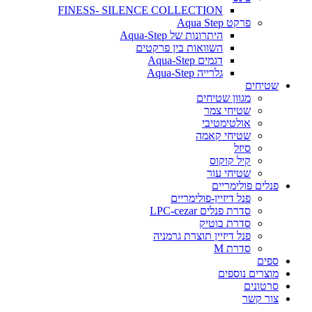
FINESS- SILENCE COLLECTION
פרקט Aqua Step
היתרונות של Aqua-Step
השוואות בין פרקטים
דגמים Aqua-Step
גלרייה Aqua-Step
שטיחים
מגוון שטיחים
שטיחי צמר
אולטימטיבי
שטיחי קאמה
סיזל
קיל קוקוס
שטיחי עור
פנלים פולימריים
פנל דיזיין-פולימריים
סדרת פנלים LPC-cezar
סדרת בוטיק
פנל דיזיין תוצרת גרמניה
סדרת M
ספים
מוצרים נוספים
סרטונים
צור קשר