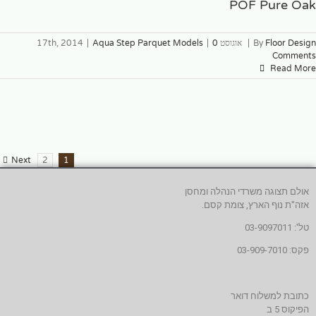
POF Pure Oak
Floor Design
By
|
אוגוסט 17th, 2014
0
|
Aqua Step Parquet Models
|
Comments
Read More
Next
2
1
אולם תצוגה משרדי הנהלה ומחסן
אזה"ת נוף הארץ, צומת קסם.
טל': 03-9097011
פקס: 03-909-7010
כתובת למשלוח דואר
הפיקוס 5 ב