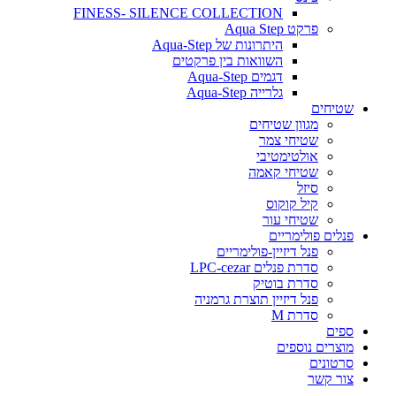
FINESS- SILENCE COLLECTION
פרקט Aqua Step
היתרונות של Aqua-Step
השוואות בין פרקטים
דגמים Aqua-Step
גלרייה Aqua-Step
שטיחים
מגוון שטיחים
שטיחי צמר
אולטימטיבי
שטיחי קאמה
סיזל
קיל קוקוס
שטיחי עור
פנלים פולימריים
פנל דיזיין-פולימריים
סדרת פנלים LPC-cezar
סדרת בוטיק
פנל דיזיין תוצרת גרמניה
סדרת M
ספים
מוצרים נוספים
סרטונים
צור קשר