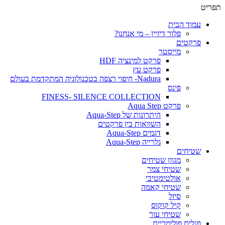
תפריט
עמוד הבית
פלור דיזיין – מי אנחנו?
פרקטים
מייסטר
פרקט למינציה HDF
פרקט עץ
Nadura- חיפוי רצפה בטכנולוגיה המתקדמת בעולם
פינס
FINESS- SILENCE COLLECTION
פרקט Aqua Step
היתרונות של Aqua-Step
השוואות בין פרקטים
דגמים Aqua-Step
גלרייה Aqua-Step
שטיחים
מגוון שטיחים
שטיחי צמר
אולטימטיבי
שטיחי קאמה
סיזל
קיל קוקוס
שטיחי עור
פנלים פולימריים