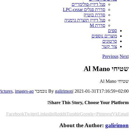
פנל דיזיין-פולימריים
סדרת פנלים LPC-cezar
סדרת בוטיק
פנל דיזיין תוצרת גרמניה
סדרת M
ספים
מוצרים נוספים
סרטונים
צור קשר
Previous
Next
שטיחי Al Mano
שטיחי Al Mano
2021-01-31T17:16:59+02:00
|
galirimon
By
נובמבר 29th, 2013
images-aq
,
ictures
Share This Story, Choose Your Platform!
Facebook
Twitter
Linkedin
Reddit
Tumblr
Google+
Pinterest
Vk
Email
About the Author:
galirimon