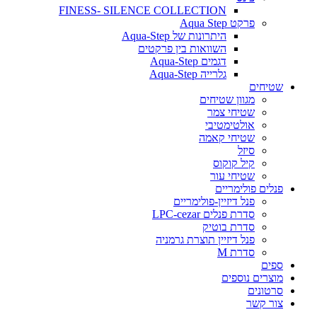
FINESS- SILENCE COLLECTION
פרקט Aqua Step
היתרונות של Aqua-Step
השוואות בין פרקטים
דגמים Aqua-Step
גלרייה Aqua-Step
שטיחים
מגוון שטיחים
שטיחי צמר
אולטימטיבי
שטיחי קאמה
סיזל
קיל קוקוס
שטיחי עור
פנלים פולימריים
פנל דיזיין-פולימריים
סדרת פנלים LPC-cezar
סדרת בוטיק
פנל דיזיין תוצרת גרמניה
סדרת M
ספים
מוצרים נוספים
סרטונים
צור קשר