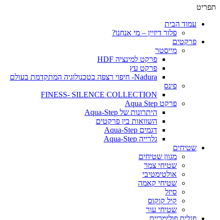
תפריט
עמוד הבית
פלור דיזיין – מי אנחנו?
פרקטים
מייסטר
פרקט למינציה HDF
פרקט עץ
Nadura- חיפוי רצפה בטכנולוגיה המתקדמת בעולם
פינס
FINESS- SILENCE COLLECTION
פרקט Aqua Step
היתרונות של Aqua-Step
השוואות בין פרקטים
דגמים Aqua-Step
גלרייה Aqua-Step
שטיחים
מגוון שטיחים
שטיחי צמר
אולטימטיבי
שטיחי קאמה
סיזל
קיל קוקוס
שטיחי עור
פנלים פולימריים