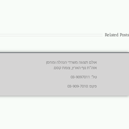
Related Posts
אולם תצוגה משרדי הנהלה ומחסן
אזה"ת נוף הארץ, צומת קסם.
טל': 03-9097011
פקס: 03-909-7010