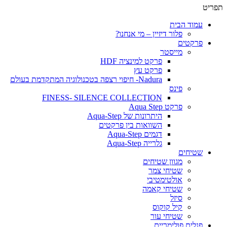
תפריט
עמוד הבית
פלור דיזיין – מי אנחנו?
פרקטים
מייסטר
פרקט למינציה HDF
פרקט עץ
Nadura- חיפוי רצפה בטכנולוגיה המתקדמת בעולם
פינס
FINESS- SILENCE COLLECTION
פרקט Aqua Step
היתרונות של Aqua-Step
השוואות בין פרקטים
דגמים Aqua-Step
גלרייה Aqua-Step
שטיחים
מגוון שטיחים
שטיחי צמר
אולטימטיבי
שטיחי קאמה
סיזל
קיל קוקוס
שטיחי עור
פנלים פולימריים