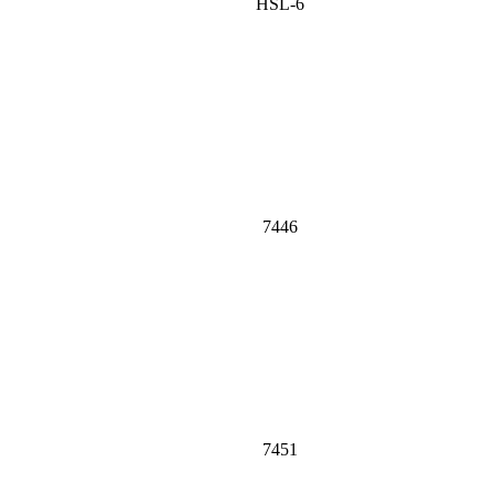
HSL-6
7446
7451