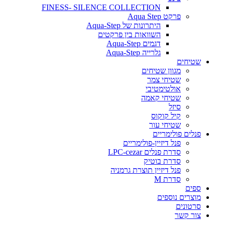
FINESS- SILENCE COLLECTION
פרקט Aqua Step
היתרונות של Aqua-Step
השוואות בין פרקטים
דגמים Aqua-Step
גלרייה Aqua-Step
שטיחים
מגוון שטיחים
שטיחי צמר
אולטימטיבי
שטיחי קאמה
סיזל
קיל קוקוס
שטיחי עור
פנלים פולימריים
פנל דיזיין-פולימריים
סדרת פנלים LPC-cezar
סדרת בוטיק
פנל דיזיין תוצרת גרמניה
סדרת M
ספים
מוצרים נוספים
סרטונים
צור קשר