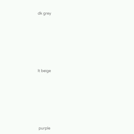
dk grey
lt beige
purple