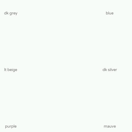
dk grey
blue
lt beige
dk silver
purple
mauve