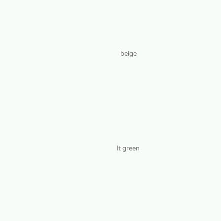
beige
lt green