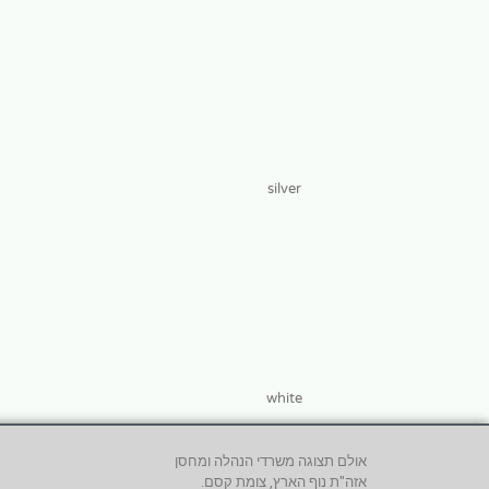
silver
white
אולם תצוגה משרדי הנהלה ומחסן
אזה"ת נוף הארץ, צומת קסם.