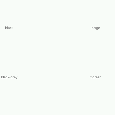
black
beige
black-grey
lt green